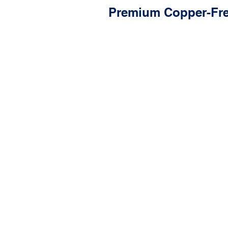
Premium Copper-Fre
Characteristics
OE Formula
Friction-to-Wear Ratio
4-Layer Shim