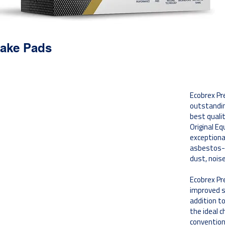
ake Pads
فوائد
Ecobrex Pr
تتوافق الشطب والفتحات مع معايير OE وتوفر
outstandin
تبديدًا مثاليًا للحرارة وتلامسًا مع الأسطح للفرملة.
best qualit
Original E
exceptiona
asbestos-f
بناءً على الأداء والمواد التي اختارها OE ؛
dust, nois
التركيبات الخزفية وشبه المعدنية لضمان اختيار
المواد الصحيحة الخاصة بالمركبات.
Ecobrex Pr
improved s
توفير خصائص تخميد فائقة لتقليل الضوضاء ؛
addition t
طبقات من المطاط والصلب والمطاط والمواد
the ideal c
اللاصقة.
convention