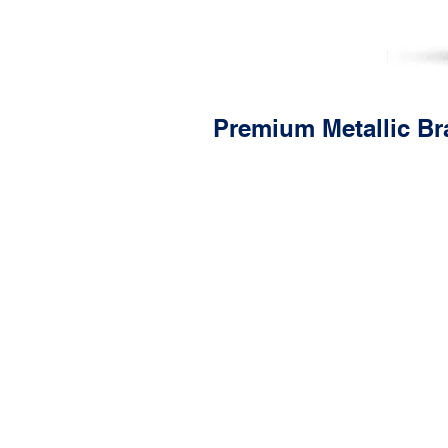
Premium Metallic Br
Characteristics
Premium Metallic
Friction Material
Positive Molding
Technology
3-Layer Shim