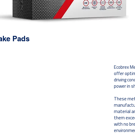
ake Pads
فوائد
Ecobrex Me
تتوافق الشطب والفتحات مع معايير OE وتوفر
offer opti
تبديدًا مثاليًا للحرارة وتلامسًا مع الأسطح للفرملة.
driving co
power in s
These meta
بناءً على الأداء والمواد التي اختارها OE ؛
manufactur
التركيبات الخزفية وشبه المعدنية لضمان اختيار
المواد الصحيحة الخاصة بالمركبات.
material a
them excee
with no bre
توفير خصائص تخميد فائقة لتقليل الضوضاء ؛
environmen
طبقات من المطاط والصلب والمطاط والمواد