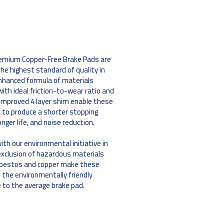
emium Copper-Free Brake Pads are
the highest standard of quality in
nhanced formula of materials
ith ideal friction-to-wear ratio and
improved 4 layer shim enable these
 to produce a shorter stopping
onger life, and noise reduction.
th our environmental initiative in
exclusion of hazardous materials
sbestos and copper make these
 the environmentally friendly
e to the average brake pad.