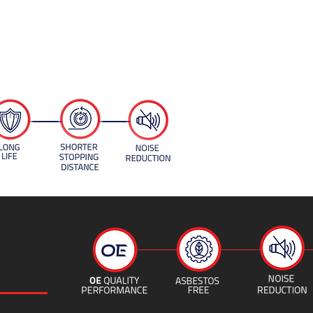
اللاصقة.
Engineered to ensure OE quality and fitment
specific to each part number.