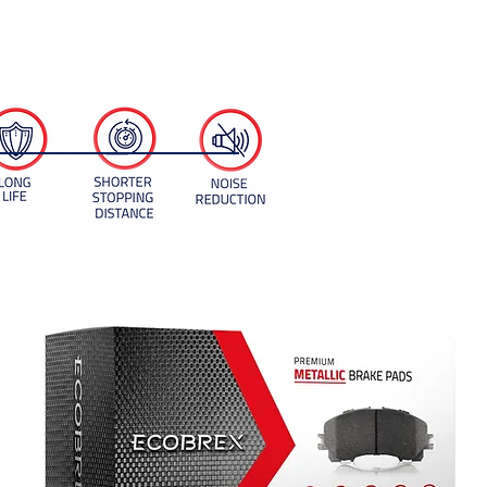
Engineered to ensure OE quality and fitment
specific to each part number.