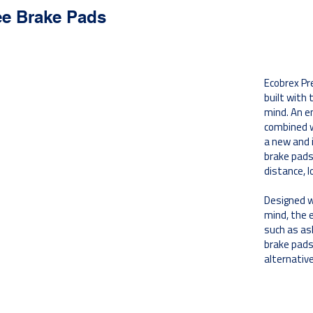
e Brake Pads
فوائد
Ecobrex Pr
تتوافق الشطب والفتحات مع معايير OE وتوفر
built with 
تبديدًا مثاليًا للحرارة وتلامسًا مع الأسطح للفرملة.
mind. An e
combined w
a new and 
brake pads
بناءً على الأداء والمواد التي اختارها OE ؛
distance, l
التركيبات الخزفية وشبه المعدنية لضمان اختيار
المواد الصحيحة الخاصة بالمركبات.
Designed wi
mind, the 
توفير خصائص تخميد فائقة لتقليل الضوضاء ؛
such as a
طبقات من المطاط والصلب والمطاط والمواد
brake pads
اللاصقة.
alternativ
Engineered with the environment in mind,
eliminating copper run-off and its negative