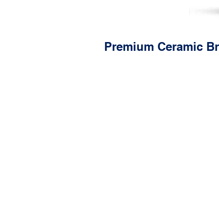
Premium Ceramic Br
Characteristics
Premium Ceramic
Friction Material
Positive Molding
Technology
3-Layer Shim