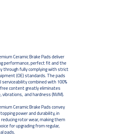
emium Ceramic Brake Pads deliver
g performance, perfect fit and the
y through fully complying with strict
quipment (OE) standards. The pads
l serviceability combined with 100%
ree content greatly eliminates
e, vibrations, and hardness (NVM).
emium Ceramic Brake Pads convey
topping power and durability, in
o reducing rotor wear, making them
hoice for upgrading from regular,
al pads.